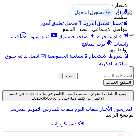
الإشعارات
🔔
إدارة الإشعارات
G
تسجيل الدخول
التطبيقات
🤖
تحميل تطبيق أندرويد

تحميل تطبيق آيفون
التواصل الاجتماعي | الصف التاسع
قناة تيليجرام
صفحة فيسبوك
قناة يوتيوب
قناة
واتساب
بوت المناهج
روابط مهمة
📄
شروط الاستخدام
🔒
سياسة الخصوصية
✉️
اتصل بنا
⚖️
حقوق
الملكية الفكرية
بحث
المناهج العمانية
جميع الملفات المتوفرة بحسب الصف التاسع في مادة english في قسم
الاختبارات الإلكترونية حتى تاريخ 08-08-2026
المدرسون
الأخبار
ملفات اليوم
ملفات للمدرس
التقويم المدرسي
تم نسخ الرابط
الأكاديمية
كويزات