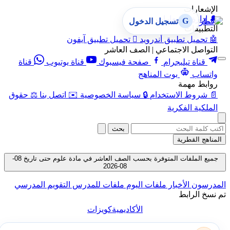
الإشعارات
🔔
إدارة الإشعارات
G
تسجيل الدخول
التطبيقات
🤖
تحميل تطبيق أندرويد

تحميل تطبيق آيفون
التواصل الاجتماعي | الصف العاشر
قناة تيليجرام
صفحة فيسبوك
قناة يوتيوب
قناة
واتساب
بوت المناهج
روابط مهمة
📄
شروط الاستخدام
🔒
سياسة الخصوصية
✉️
اتصل بنا
⚖️
حقوق
الملكية الفكرية
بحث
المناهج القطرية
جميع الملفات المتوفرة بحسب الصف العاشر في مادة علوم حتى تاريخ 08-
08-2026
المدرسون
الأخبار
ملفات اليوم
ملفات للمدرس
التقويم المدرسي
تم نسخ الرابط
الأكاديمية
كويزات