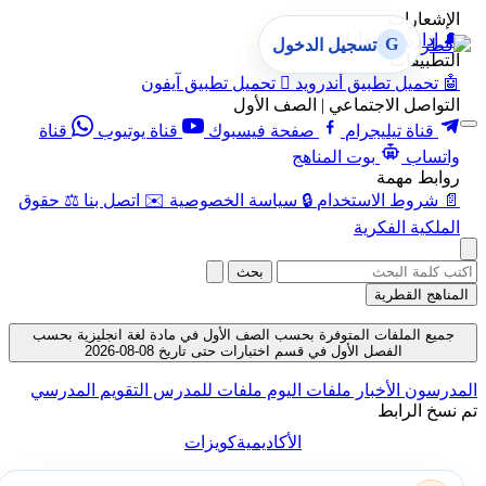
الإشعارات
🔔
إدارة الإشعارات
G
تسجيل الدخول
التطبيقات
🤖
تحميل تطبيق أندرويد

تحميل تطبيق آيفون
التواصل الاجتماعي | الصف الأول
قناة تيليجرام
صفحة فيسبوك
قناة يوتيوب
قناة
واتساب
بوت المناهج
روابط مهمة
📄
شروط الاستخدام
🔒
سياسة الخصوصية
✉️
اتصل بنا
⚖️
حقوق
الملكية الفكرية
بحث
المناهج القطرية
جميع الملفات المتوفرة بحسب الصف الأول في مادة لغة انجليزية بحسب
الفصل الأول في قسم اختبارات حتى تاريخ 08-08-2026
المدرسون
الأخبار
ملفات اليوم
ملفات للمدرس
التقويم المدرسي
تم نسخ الرابط
الأكاديمية
كويزات