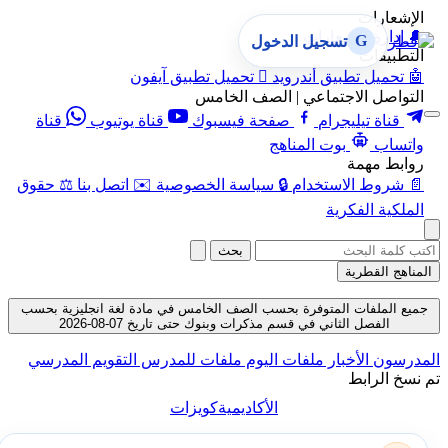
الإشعارات
🔔
إدارة الإشعارات
G
تسجيل الدخول
التطبيقات
🤖
تحميل تطبيق أندرويد

تحميل تطبيق آيفون
التواصل الاجتماعي | الصف الخامس
قناة تيليجرام
صفحة فيسبوك
قناة يوتيوب
قناة
واتساب
بوت المناهج
روابط مهمة
📄
شروط الاستخدام
🔒
سياسة الخصوصية
✉️
اتصل بنا
⚖️
حقوق
الملكية الفكرية
بحث
المناهج القطرية
جميع الملفات المتوفرة بحسب الصف الخامس في مادة لغة انجليزية بحسب
الفصل الثاني في قسم مذكرات وبنوك حتى تاريخ 07-08-2026
المدرسون
الأخبار
ملفات اليوم
ملفات للمدرس
التقويم المدرسي
تم نسخ الرابط
الأكاديمية
كويزات