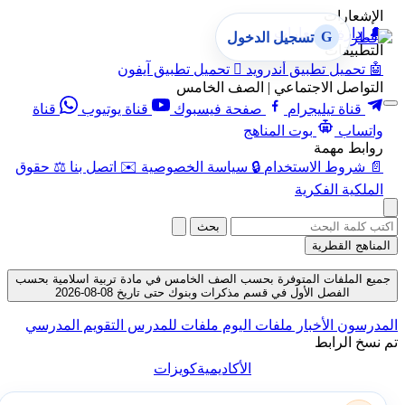
الإشعارات
🔔
إدارة الإشعارات
G
تسجيل الدخول
التطبيقات
🤖
تحميل تطبيق أندرويد

تحميل تطبيق آيفون
التواصل الاجتماعي | الصف الخامس
قناة تيليجرام
صفحة فيسبوك
قناة يوتيوب
قناة
واتساب
بوت المناهج
روابط مهمة
📄
شروط الاستخدام
🔒
سياسة الخصوصية
✉️
اتصل بنا
⚖️
حقوق
الملكية الفكرية
بحث
المناهج القطرية
جميع الملفات المتوفرة بحسب الصف الخامس في مادة تربية اسلامية بحسب
الفصل الأول في قسم مذكرات وبنوك حتى تاريخ 08-08-2026
المدرسون
الأخبار
ملفات اليوم
ملفات للمدرس
التقويم المدرسي
تم نسخ الرابط
الأكاديمية
كويزات