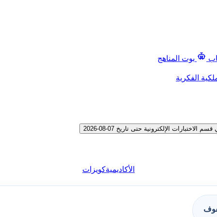
اب
بوت المناهج
لكية الفكرية
الأكاديمية
كويزات
فوف