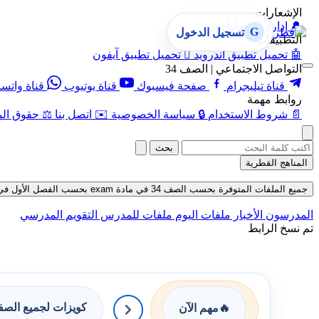
الإشعارات
🔔
إدارة الإشعارات
G
تسجيل الدخول
التطبيقات
🤖
تحميل تطبيق أندرويد

تحميل تطبيق آيفون
التواصل الاجتماعي | الصف 34
قناة تيليجرام
صفحة فيسبوك
قناة يوتيوب
قناة واتس
روابط مهمة
📄
شروط الاستخدام
🔒
سياسة الخصوصية
✉️
اتصل بنا
⚖️
حقوق الم
بحث
المناهج القطرية
جميع الملفات المتوفرة بحسب الصف 34 في مادة exam بحسب الفصل الأول في قسم الاختبارات الإلكترونية حتى تاريخ 07-08-2026
المدرسون
الأخبار
ملفات اليوم
ملفات للمدرس
التقويم المدرسي
تم نسخ الرابط
كويزات لجميع الص
🔥
مهم الآن