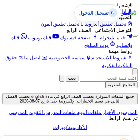
الإشعارات
🔔
إدارة الإشعارات
G
تسجيل الدخول
التطبيقات
🤖
تحميل تطبيق أندرويد

تحميل تطبيق آيفون
التواصل الاجتماعي | الصف الرابع
قناة تيليجرام
صفحة فيسبوك
قناة يوتيوب
قناة
واتساب
بوت المناهج
روابط مهمة
📄
شروط الاستخدام
🔒
سياسة الخصوصية
✉️
اتصل بنا
⚖️
حقوق
الملكية الفكرية
بحث
المناهج القطرية
جميع الملفات المتوفرة بحسب الصف الرابع في مادة english بحسب الفصل
الثاني في قسم الاختبارات الإلكترونية حتى تاريخ 07-08-2026
المدرسون
الأخبار
ملفات اليوم
ملفات للمدرس
التقويم المدرسي
تم نسخ الرابط
الأكاديمية
كويزات