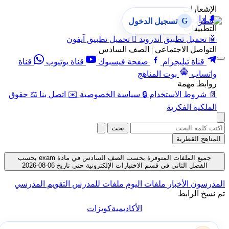
الإشعارات
🔔
إدارة الإشعارات
G
تسجيل الدخول
التطبيقات
🤖
تحميل تطبيق أندرويد

تحميل تطبيق آيفون
التواصل الاجتماعي | الصف السادس
قناة تيليجرام
صفحة فيسبوك
قناة يوتيوب
قناة
واتساب
بوت المناهج
روابط مهمة
📄
شروط الاستخدام
🔒
سياسة الخصوصية
✉️
اتصل بنا
⚖️
حقوق
الملكية الفكرية
بحث
المناهج القطرية
جميع الملفات المتوفرة بحسب الصف السادس في مادة exam بحسب
الفصل الثاني في قسم الاختبارات الإلكترونية حتى تاريخ 06-08-2026
المدرسون
الأخبار
ملفات اليوم
ملفات للمدرس
التقويم المدرسي
تم نسخ الرابط
الأكاديمية
كويزات