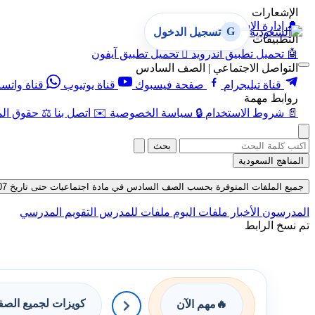
الإشعارات
🔔
إدارة الإشعارات
G
تسجيل الدخول
التطبيقات
🤖
تحميل تطبيق أندرويد

تحميل تطبيق آيفون
التواصل الاجتماعي | الصف السادس
قناة تيليجرام
صفحة فيسبوك
قناة يوتيوب
قناة واتس
روابط مهمة
📄
شروط الاستخدام
🔒
سياسة الخصوصية
✉️
اتصل بنا
⚖️
حقوق الم
بحث
المناهج السعودية
جميع الملفات المتوفرة بحسب الصف السادس في مادة اجتماعيات حتى تاريخ 07-08-2026
المدرسون
الأخبار
ملفات اليوم
ملفات للمدرس
التقويم المدرسي
تم نسخ الرابط
كويزات لجميع الص
🔥
مهم الآن