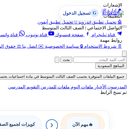
الإشعارات
🔔
إدارة الإشعارات
G
تسجيل الدخول
التطبيقات
🤖
تحميل تطبيق أندرويد

تحميل تطبيق آيفون
التواصل الاجتماعي | الصف الثالث المتوسط
قناة تيليجرام
صفحة فيسبوك
قناة يوتيوب
قناة واتس
روابط مهمة
📄
شروط الاستخدام
🔒
سياسة الخصوصية
✉️
اتصل بنا
⚖️
حقوق الم
بحث
المناهج السعودية
جميع الملفات المتوفرة بحسب الصف الثالث المتوسط في مادة اجتماعيات بحسب الفصل
المدرسون
الأخبار
ملفات اليوم
ملفات للمدرس
التقويم المدرسي
تم نسخ الرابط
كويزات لجميع الص
🔥
مهم الآن