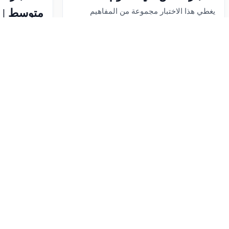
متوسط | 
يغطي هذا الاختبار مجموعة من المفاهيم
العلمية الأساسية في مجالات متنوعة، بدءاً من
الثالث للعام 6
الظواهر الطبيعية مثل التسونامي وتغيرات
اختبار إلكترون
حالة المادة كالتكثف والانصهار. كما يتطرق
المتوسط – ال
إلى الكيمياء من خلا...
الأس
رقم الاختبار: 304
اللغة: عربي
(MCQ) ال
عدد الأسئلة: 10
عدد الزيارات: 95
والحركة الكهرب
تاريخ الإضافة: 2026-04-21
رقم الاختبار: 207
بواسطة: Maya Dayoub
عدد الزيارات: 2490
تاريخ الإضافة: 2025-03-16
المعلم: أمل س
الدخول إلى الاختبار
الدخول إل
🍪