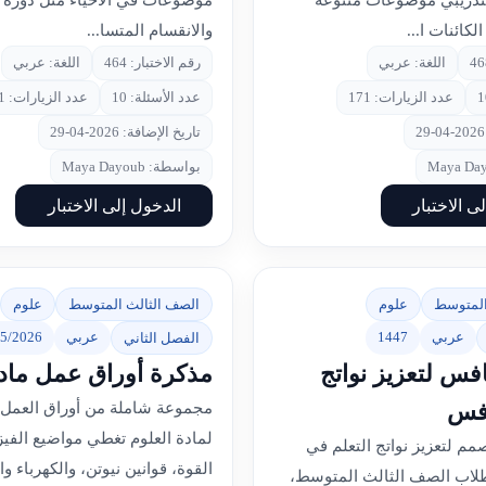
لتدريبي موضوعات متنوعة
موضوعات في الأحياء مثل دورة ا
كائنات ا...
والانقسام المتسا...
اللغة: عربي
رقم الاختبار: 464
اللغة: عربي
عدد الزيارات: 171
عدد الأسئلة: 10
عدد الزيارات: 161
تاريخ الإضافة: 2026-04-29
بواسطة: Maya Dayoub
ى الاختبار
الدخول إلى الاختبار
المتوسط
علوم
الصف الثالث المتوسط
علوم
عربي
1447
عربي
5/2026
الفصل الثاني
افس لتعزيز نواتج
مذكرة أوراق عمل مادة
افس
مجموعة شاملة من أوراق العمل و
لمادة العلوم تغطي مواضيع الفيزي
صمم لتعزيز نواتج التعلم في
القوة، قوانين نيوتن، والكهرباء و
طلاب الصف الثالث المتوسط،