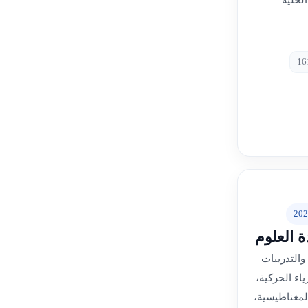
لخلية
202
 العلوم
التدريبات
اء الحركية،
المغناطيسية،