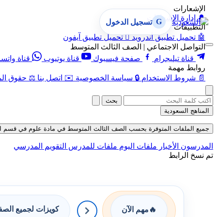
الإشعارات
🔔
إدارة الإشعارات
G
تسجيل الدخول
التطبيقات
🤖
تحميل تطبيق أندرويد

تحميل تطبيق آيفون
التواصل الاجتماعي | الصف الثالث المتوسط
قناة تيليجرام
صفحة فيسبوك
قناة يوتيوب
قناة واتس
روابط مهمة
📄
شروط الاستخدام
🔒
سياسة الخصوصية
✉️
اتصل بنا
⚖️
حقوق الم
بحث
المناهج السعودية
جميع الملفات المتوفرة بحسب الصف الثالث المتوسط في مادة علوم في قسم الاختبارات ال
المدرسون
الأخبار
ملفات اليوم
ملفات للمدرس
التقويم المدرسي
تم نسخ الرابط
كويزات لجميع الص
🔥
مهم الآن