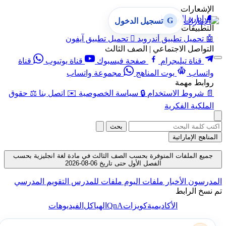
الإشعارات
🔔
إدارة الإشعارات
G
تسجيل الدخول
التطبيقات
🤖
تحميل تطبيق أندرويد

تحميل تطبيق آيفون
التواصل الاجتماعي | الصف الثالث
قناة تيليجرام
صفحة فيسبوك
قناة يوتيوب
قناة
واتساب
بوت المناهج
مجموعة واتساب
روابط مهمة
📄
شروط الاستخدام
🔒
سياسة الخصوصية
✉️
اتصل بنا
⚖️
حقوق
الملكية الفكرية
بحث
المناهج الإماراتية
جميع الملفات المتوفرة بحسب الصف الثالث في مادة لغة انجليزية بحسب
الفصل الأول حتى تاريخ 06-08-2026
المدرسون
الأخبار
ملفات اليوم
ملفات للمدرس
التقويم المدرسي
تم نسخ الرابط
QnA
الأكاديمية
كويزات
الهياكل
الفيديوهات