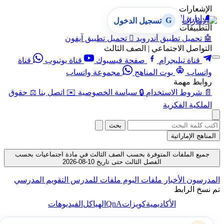
الإشعارات
🔔
إدارة الإشعارات
G
تسجيل الدخول
التطبيقات
🤖
تحميل تطبيق أندرويد

تحميل تطبيق آيفون
التواصل الاجتماعي | الصف الثالث
قناة تيليجرام
صفحة فيسبوك
قناة يوتيوب
قناة
واتساب
بوت المناهج
مجموعة واتساب
روابط مهمة
📄
شروط الاستخدام
🔒
سياسة الخصوصية
✉️
اتصل بنا
⚖️
حقوق
الملكية الفكرية
بحث
المناهج الإماراتية
جميع الملفات المتوفرة بحسب الصف الثالث في مادة اجتماعيات بحسب
الفصل الثالث حتى تاريخ 10-08-2026
المدرسون
الأخبار
ملفات اليوم
ملفات للمدرس
التقويم المدرسي
تم نسخ الرابط
QnA
الأكاديمية
كويزات
الهياكل
الفيديوهات