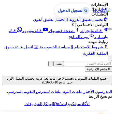
الإشعارات
🔔
إدارة الإشعارات
G
تسجيل الدخول
التطبيقات
🤖
تحميل تطبيق أندرويد

تحميل تطبيق آيفون
التواصل الاجتماعي | 0
قناة تيليجرام
صفحة فيسبوك
قناة يوتيوب
قناة
واتساب
بوت المناهج
روابط مهمة
📄
شروط الاستخدام
🔒
سياسة الخصوصية
✉️
اتصل بنا
⚖️
حقوق
الملكية الفكرية
بحث
المناهج الإماراتية
جميع الملفات المتوفرة بحسب 0 في مادة لغة عربية بحسب الفصل الأول
حتى تاريخ 10-08-2026
المدرسون
الأخبار
ملفات اليوم
ملفات للمدرس
التقويم المدرسي
تم نسخ الرابط
QnA
الأكاديمية
كويزات
الهياكل
الفيديوهات