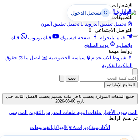
الإشعارات
🔔
إدارة الإشعارات
G
تسجيل الدخول
التطبيقات
🤖
تحميل تطبيق أندرويد

تحميل تطبيق آيفون
التواصل الاجتماعي | 0
قناة تيليجرام
صفحة فيسبوك
قناة يوتيوب
قناة
واتساب
بوت المناهج
روابط مهمة
📄
شروط الاستخدام
🔒
سياسة الخصوصية
✉️
اتصل بنا
⚖️
حقوق
الملكية الفكرية
بحث
المناهج الإماراتية
جميع الملفات المتوفرة بحسب 0 في مادة تصميم بحسب الفصل الثالث حتى
تاريخ 06-08-2026
المدرسون
الأخبار
ملفات اليوم
ملفات للمدرس
التقويم المدرسي
تم نسخ الرابط
QnA
الأكاديمية
كويزات
الهياكل
الفيديوهات