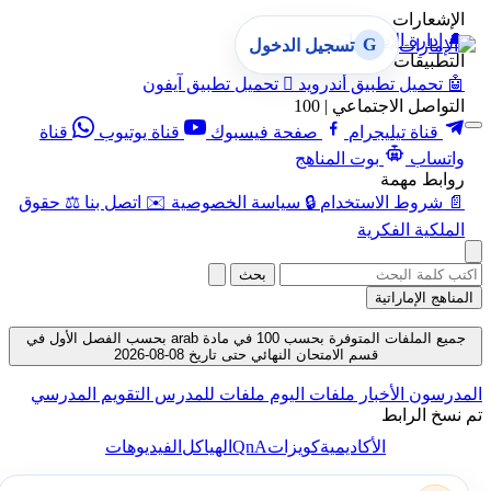
الإشعارات
🔔
إدارة الإشعارات
G
تسجيل الدخول
التطبيقات
🤖
تحميل تطبيق أندرويد

تحميل تطبيق آيفون
التواصل الاجتماعي | 100
قناة تيليجرام
صفحة فيسبوك
قناة يوتيوب
قناة
واتساب
بوت المناهج
روابط مهمة
📄
شروط الاستخدام
🔒
سياسة الخصوصية
✉️
اتصل بنا
⚖️
حقوق
الملكية الفكرية
بحث
المناهج الإماراتية
جميع الملفات المتوفرة بحسب 100 في مادة arab بحسب الفصل الأول في
قسم الامتحان النهائي حتى تاريخ 08-08-2026
المدرسون
الأخبار
ملفات اليوم
ملفات للمدرس
التقويم المدرسي
تم نسخ الرابط
QnA
الأكاديمية
كويزات
الهياكل
الفيديوهات