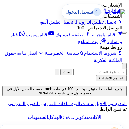
الإشعارات
🔔
إدارة الإشعارات
G
تسجيل الدخول
التطبيقات
🤖
تحميل تطبيق أندرويد

تحميل تطبيق آيفون
التواصل الاجتماعي | 100
قناة تيليجرام
صفحة فيسبوك
قناة يوتيوب
قناة
واتساب
بوت المناهج
روابط مهمة
📄
شروط الاستخدام
🔒
سياسة الخصوصية
✉️
اتصل بنا
⚖️
حقوق
الملكية الفكرية
بحث
المناهج الإماراتية
جميع الملفات المتوفرة بحسب 100 في مادة arab بحسب الفصل الأول في
قسم حلول حتى تاريخ 07-08-2026
المدرسون
الأخبار
ملفات اليوم
ملفات للمدرس
التقويم المدرسي
تم نسخ الرابط
QnA
الأكاديمية
كويزات
الهياكل
الفيديوهات