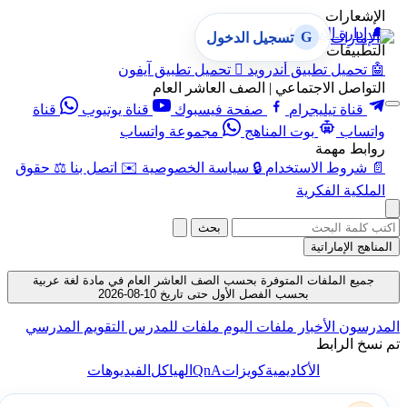
الإشعارات
🔔
إدارة الإشعارات
G
تسجيل الدخول
التطبيقات
🤖
تحميل تطبيق أندرويد

تحميل تطبيق آيفون
التواصل الاجتماعي | الصف العاشر العام
قناة تيليجرام
صفحة فيسبوك
قناة يوتيوب
قناة
واتساب
بوت المناهج
مجموعة واتساب
روابط مهمة
📄
شروط الاستخدام
🔒
سياسة الخصوصية
✉️
اتصل بنا
⚖️
حقوق
الملكية الفكرية
بحث
المناهج الإماراتية
جميع الملفات المتوفرة بحسب الصف العاشر العام في مادة لغة عربية
بحسب الفصل الأول حتى تاريخ 10-08-2026
المدرسون
الأخبار
ملفات اليوم
ملفات للمدرس
التقويم المدرسي
تم نسخ الرابط
QnA
الأكاديمية
كويزات
الهياكل
الفيديوهات