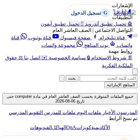
الإشعارات
🔔
إدارة الإشعارات
G
تسجيل الدخول
التطبيقات
🤖
تحميل تطبيق أندرويد

تحميل تطبيق آيفون
التواصل الاجتماعي | الصف العاشر العام
قناة تيليجرام
صفحة فيسبوك
قناة يوتيوب
قناة
واتساب
بوت المناهج
مجموعة واتساب
روابط مهمة
📄
شروط الاستخدام
🔒
سياسة الخصوصية
✉️
اتصل بنا
⚖️
حقوق
الملكية الفكرية
بحث
المناهج الإماراتية
جميع الملفات المتوفرة بحسب الصف العاشر العام في مادة computer حتى
تاريخ 06-08-2026
المدرسون
الأخبار
ملفات اليوم
ملفات للمدرس
التقويم المدرسي
تم نسخ الرابط
QnA
الأكاديمية
كويزات
الهياكل
الفيديوهات