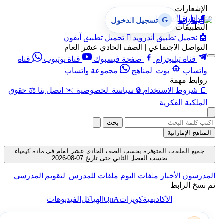
الإشعارات
🔔
إدارة الإشعارات
G
تسجيل الدخول
التطبيقات
🤖
تحميل تطبيق أندرويد

تحميل تطبيق آيفون
التواصل الاجتماعي | الصف الحادي عشر العام
قناة تيليجرام
صفحة فيسبوك
قناة يوتيوب
قناة
واتساب
بوت المناهج
مجموعة واتساب
روابط مهمة
📄
شروط الاستخدام
🔒
سياسة الخصوصية
✉️
اتصل بنا
⚖️
حقوق
الملكية الفكرية
بحث
المناهج الإماراتية
جميع الملفات المتوفرة بحسب الصف الحادي عشر العام في مادة كيمياء
بحسب الفصل الثاني حتى تاريخ 07-08-2026
المدرسون
الأخبار
ملفات اليوم
ملفات للمدرس
التقويم المدرسي
تم نسخ الرابط
QnA
الأكاديمية
كويزات
الهياكل
الفيديوهات