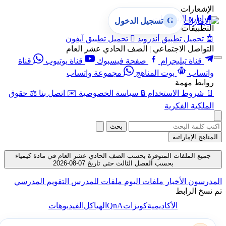
الإشعارات
🔔
إدارة الإشعارات
G
تسجيل الدخول
التطبيقات
🤖
تحميل تطبيق أندرويد

تحميل تطبيق آيفون
التواصل الاجتماعي | الصف الحادي عشر العام
قناة تيليجرام
صفحة فيسبوك
قناة يوتيوب
قناة
واتساب
بوت المناهج
مجموعة واتساب
روابط مهمة
📄
شروط الاستخدام
🔒
سياسة الخصوصية
✉️
اتصل بنا
⚖️
حقوق
الملكية الفكرية
بحث
المناهج الإماراتية
جميع الملفات المتوفرة بحسب الصف الحادي عشر العام في مادة كيمياء
بحسب الفصل الثالث حتى تاريخ 07-08-2026
المدرسون
الأخبار
ملفات اليوم
ملفات للمدرس
التقويم المدرسي
تم نسخ الرابط
QnA
الأكاديمية
كويزات
الهياكل
الفيديوهات