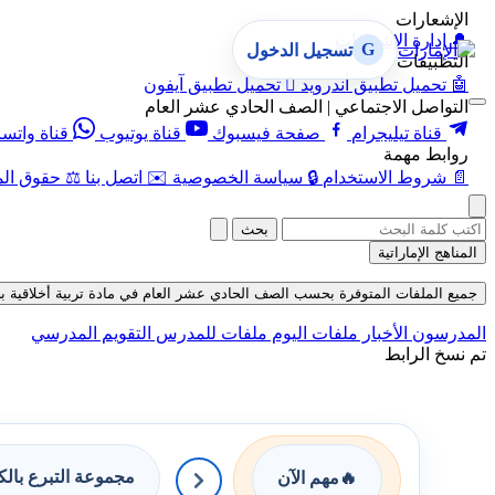
الإشعارات
🔔
إدارة الإشعارات
G
تسجيل الدخول
التطبيقات
🤖
تحميل تطبيق أندرويد

تحميل تطبيق آيفون
التواصل الاجتماعي | الصف الحادي عشر العام
قناة تيليجرام
صفحة فيسبوك
قناة يوتيوب
قناة واتس
روابط مهمة
📄
شروط الاستخدام
🔒
سياسة الخصوصية
✉️
اتصل بنا
⚖️
حقوق الم
بحث
المناهج الإماراتية
جميع الملفات المتوفرة بحسب الصف الحادي عشر العام في مادة تربية أخلاقية بحسب 
المدرسون
الأخبار
ملفات اليوم
ملفات للمدرس
التقويم المدرسي
تم نسخ الرابط
مجموعة التبرع بال
🔥
مهم الآن