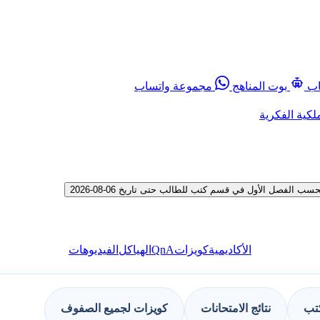
اب
بوت المناهج
مجموعة واتساب
لكية الفكرية
الفصل الأول في قسم كتب للطالب حتى تاريخ 06-08-2026
QnA
الأكاديمية
كويزات
الهياكل
الفيديوهات
كتب
نتائج الامتحانات
كويزات لجميع الصفوف