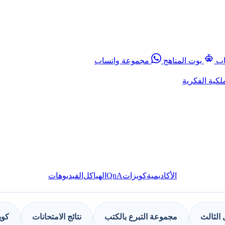
اب
بوت المناهج
مجموعة واتساب
لكية الفكرية
QnA
الأكاديمية
كويزات
الهياكل
الفيديوهات
الثالث
مجموعة التبرع بالكتب
نتائج الامتحانات
كوي