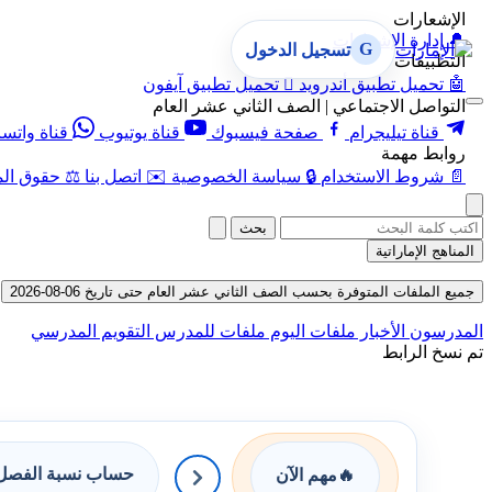
الإشعارات
🔔
إدارة الإشعارات
G
تسجيل الدخول
التطبيقات
🤖
تحميل تطبيق أندرويد

تحميل تطبيق آيفون
التواصل الاجتماعي | الصف الثاني عشر العام
قناة تيليجرام
صفحة فيسبوك
قناة يوتيوب
قناة واتس
روابط مهمة
📄
شروط الاستخدام
🔒
سياسة الخصوصية
✉️
اتصل بنا
⚖️
حقوق الم
بحث
المناهج الإماراتية
جميع الملفات المتوفرة بحسب الصف الثاني عشر العام حتى تاريخ 06-08-2026
المدرسون
الأخبار
ملفات اليوم
ملفات للمدرس
التقويم المدرسي
تم نسخ الرابط
حساب نسبة الفصل 
🔥
مهم الآن