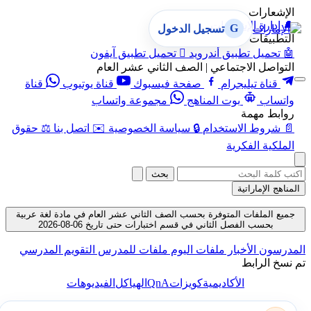
الإشعارات
🔔
إدارة الإشعارات
G
تسجيل الدخول
التطبيقات
🤖
تحميل تطبيق أندرويد

تحميل تطبيق آيفون
التواصل الاجتماعي | الصف الثاني عشر العام
قناة تيليجرام
صفحة فيسبوك
قناة يوتيوب
قناة
واتساب
بوت المناهج
مجموعة واتساب
روابط مهمة
📄
شروط الاستخدام
🔒
سياسة الخصوصية
✉️
اتصل بنا
⚖️
حقوق
الملكية الفكرية
بحث
المناهج الإماراتية
جميع الملفات المتوفرة بحسب الصف الثاني عشر العام في مادة لغة عربية
بحسب الفصل الثاني في قسم اختبارات حتى تاريخ 06-08-2026
المدرسون
الأخبار
ملفات اليوم
ملفات للمدرس
التقويم المدرسي
تم نسخ الرابط
QnA
الأكاديمية
كويزات
الهياكل
الفيديوهات