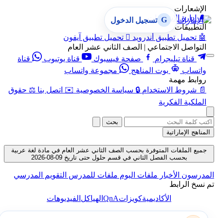
الإشعارات
🔔
إدارة الإشعارات
G
تسجيل الدخول
التطبيقات
🤖
تحميل تطبيق أندرويد

تحميل تطبيق آيفون
التواصل الاجتماعي | الصف الثاني عشر العام
قناة تيليجرام
صفحة فيسبوك
قناة يوتيوب
قناة
واتساب
بوت المناهج
مجموعة واتساب
روابط مهمة
📄
شروط الاستخدام
🔒
سياسة الخصوصية
✉️
اتصل بنا
⚖️
حقوق
الملكية الفكرية
بحث
المناهج الإماراتية
جميع الملفات المتوفرة بحسب الصف الثاني عشر العام في مادة لغة عربية
بحسب الفصل الثاني في قسم حلول حتى تاريخ 09-08-2026
المدرسون
الأخبار
ملفات اليوم
ملفات للمدرس
التقويم المدرسي
تم نسخ الرابط
QnA
الأكاديمية
كويزات
الهياكل
الفيديوهات