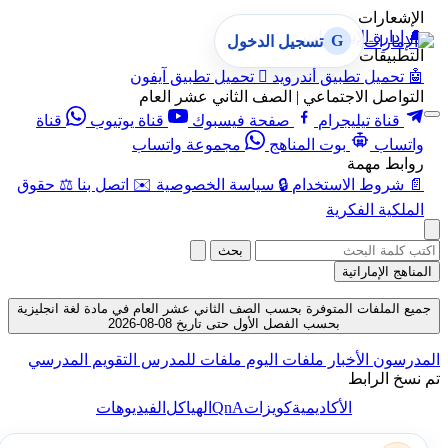
الإشعارات
🔔
إدارة الإشعارات
G
تسجيل الدخول
التطبيقات
🤖
تحميل تطبيق أندرويد

تحميل تطبيق آيفون
التواصل الاجتماعي | الصف الثاني عشر العام
قناة تيليجرام
صفحة فيسبوك
قناة يوتيوب
قناة
واتساب
بوت المناهج
مجموعة واتساب
روابط مهمة
📄
شروط الاستخدام
🔒
سياسة الخصوصية
✉️
اتصل بنا
⚖️
حقوق
الملكية الفكرية
بحث
المناهج الإماراتية
جميع الملفات المتوفرة بحسب الصف الثاني عشر العام في مادة لغة انجليزية
بحسب الفصل الأول حتى تاريخ 08-08-2026
المدرسون
الأخبار
ملفات اليوم
ملفات للمدرس
التقويم المدرسي
تم نسخ الرابط
QnA
الأكاديمية
كويزات
الهياكل
الفيديوهات