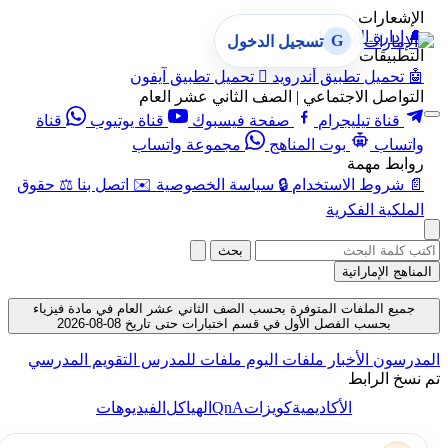
الإشعارات
🔔
إدارة الإشعارات
G
تسجيل الدخول
التطبيقات
🤖
تحميل تطبيق أندرويد

تحميل تطبيق آيفون
التواصل الاجتماعي | الصف الثاني عشر العام
قناة تيليجرام
صفحة فيسبوك
قناة يوتيوب
قناة
واتساب
بوت المناهج
مجموعة واتساب
روابط مهمة
📄
شروط الاستخدام
🔒
سياسة الخصوصية
✉️
اتصل بنا
⚖️
حقوق
الملكية الفكرية
بحث
المناهج الإماراتية
جميع الملفات المتوفرة بحسب الصف الثاني عشر العام في مادة فيزياء
بحسب الفصل الأول في قسم اختبارات حتى تاريخ 08-08-2026
المدرسون
الأخبار
ملفات اليوم
ملفات للمدرس
التقويم المدرسي
تم نسخ الرابط
QnA
الأكاديمية
كويزات
الهياكل
الفيديوهات