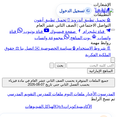
الإشعارات
🔔
إدارة الإشعارات
G
تسجيل الدخول
التطبيقات
🤖
تحميل تطبيق أندرويد

تحميل تطبيق آيفون
التواصل الاجتماعي | الصف الثاني عشر العام
قناة تيليجرام
صفحة فيسبوك
قناة يوتيوب
قناة
واتساب
بوت المناهج
مجموعة واتساب
روابط مهمة
📄
شروط الاستخدام
🔒
سياسة الخصوصية
✉️
اتصل بنا
⚖️
حقوق
الملكية الفكرية
بحث
المناهج الإماراتية
جميع الملفات المتوفرة بحسب الصف الثاني عشر العام في مادة فيزياء
بحسب الفصل الثاني حتى تاريخ 07-08-2026
المدرسون
الأخبار
ملفات اليوم
ملفات للمدرس
التقويم المدرسي
تم نسخ الرابط
QnA
الأكاديمية
كويزات
الهياكل
الفيديوهات