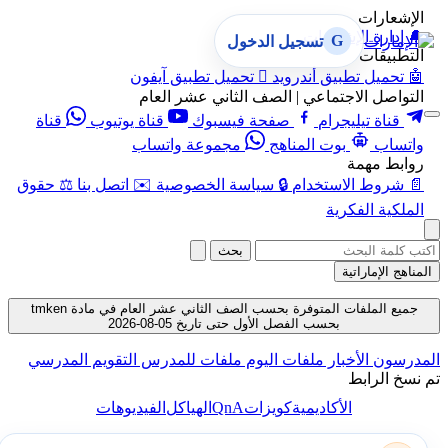
الإشعارات
🔔
إدارة الإشعارات
G
تسجيل الدخول
التطبيقات
🤖
تحميل تطبيق أندرويد

تحميل تطبيق آيفون
التواصل الاجتماعي | الصف الثاني عشر العام
قناة تيليجرام
صفحة فيسبوك
قناة يوتيوب
قناة
واتساب
بوت المناهج
مجموعة واتساب
روابط مهمة
📄
شروط الاستخدام
🔒
سياسة الخصوصية
✉️
اتصل بنا
⚖️
حقوق
الملكية الفكرية
بحث
المناهج الإماراتية
جميع الملفات المتوفرة بحسب الصف الثاني عشر العام في مادة tmken
بحسب الفصل الأول حتى تاريخ 05-08-2026
المدرسون
الأخبار
ملفات اليوم
ملفات للمدرس
التقويم المدرسي
تم نسخ الرابط
QnA
الأكاديمية
كويزات
الهياكل
الفيديوهات