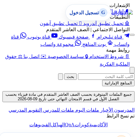
الإشعارات
🔔
إدارة الإشعارات
G
تسجيل الدخول
التطبيقات
🤖
تحميل تطبيق أندرويد

تحميل تطبيق آيفون
التواصل الاجتماعي | الصف العاشر المتقدم
قناة تيليجرام
صفحة فيسبوك
قناة يوتيوب
قناة
واتساب
بوت المناهج
مجموعة واتساب
روابط مهمة
📄
شروط الاستخدام
🔒
سياسة الخصوصية
✉️
اتصل بنا
⚖️
حقوق
الملكية الفكرية
بحث
المناهج الإماراتية
جميع الملفات المتوفرة بحسب الصف العاشر المتقدم في مادة فيزياء بحسب
الفصل الأول في قسم الامتحان النهائي حتى تاريخ 09-08-2026
المدرسون
الأخبار
ملفات اليوم
ملفات للمدرس
التقويم المدرسي
تم نسخ الرابط
QnA
الأكاديمية
كويزات
الهياكل
الفيديوهات