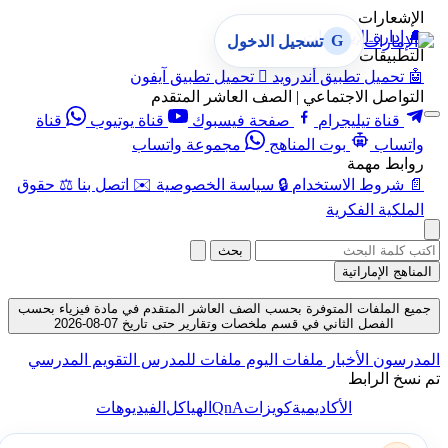
الإشعارات
🔔
إدارة الإشعارات
G
تسجيل الدخول
التطبيقات
🤖
تحميل تطبيق أندرويد

تحميل تطبيق آيفون
التواصل الاجتماعي | الصف العاشر المتقدم
قناة تيليجرام
صفحة فيسبوك
قناة يوتيوب
قناة
واتساب
بوت المناهج
مجموعة واتساب
روابط مهمة
📄
شروط الاستخدام
🔒
سياسة الخصوصية
✉️
اتصل بنا
⚖️
حقوق
الملكية الفكرية
بحث
المناهج الإماراتية
جميع الملفات المتوفرة بحسب الصف العاشر المتقدم في مادة فيزياء بحسب
الفصل الثاني في قسم ملخصات وتقارير حتى تاريخ 07-08-2026
المدرسون
الأخبار
ملفات اليوم
ملفات للمدرس
التقويم المدرسي
تم نسخ الرابط
QnA
الأكاديمية
كويزات
الهياكل
الفيديوهات