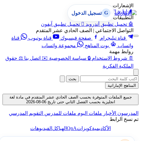
الإشعارات
🔔
إدارة الإشعارات
G
تسجيل الدخول
التطبيقات
🤖
تحميل تطبيق أندرويد

تحميل تطبيق آيفون
التواصل الاجتماعي | الصف الحادي عشر المتقدم
قناة تيليجرام
صفحة فيسبوك
قناة يوتيوب
قناة
واتساب
بوت المناهج
مجموعة واتساب
روابط مهمة
📄
شروط الاستخدام
🔒
سياسة الخصوصية
✉️
اتصل بنا
⚖️
حقوق
الملكية الفكرية
بحث
المناهج الإماراتية
جميع الملفات المتوفرة بحسب الصف الحادي عشر المتقدم في مادة لغة
انجليزية بحسب الفصل الثاني حتى تاريخ 06-08-2026
المدرسون
الأخبار
ملفات اليوم
ملفات للمدرس
التقويم المدرسي
تم نسخ الرابط
QnA
الأكاديمية
كويزات
الهياكل
الفيديوهات