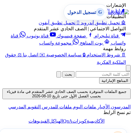
الإشعارات
🔔
إدارة الإشعارات
G
تسجيل الدخول
التطبيقات
🤖
تحميل تطبيق أندرويد

تحميل تطبيق آيفون
التواصل الاجتماعي | الصف الحادي عشر المتقدم
قناة تيليجرام
صفحة فيسبوك
قناة يوتيوب
قناة
واتساب
بوت المناهج
مجموعة واتساب
روابط مهمة
📄
شروط الاستخدام
🔒
سياسة الخصوصية
✉️
اتصل بنا
⚖️
حقوق
الملكية الفكرية
بحث
المناهج الإماراتية
جميع الملفات المتوفرة بحسب الصف الحادي عشر المتقدم في مادة فيزياء
بحسب الفصل الأول حتى تاريخ 10-08-2026
المدرسون
الأخبار
ملفات اليوم
ملفات للمدرس
التقويم المدرسي
تم نسخ الرابط
QnA
الأكاديمية
كويزات
الهياكل
الفيديوهات