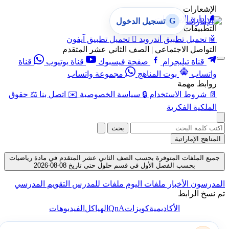
الإشعارات
🔔
إدارة الإشعارات
G
تسجيل الدخول
التطبيقات
🤖
تحميل تطبيق أندرويد

تحميل تطبيق آيفون
التواصل الاجتماعي | الصف الثاني عشر المتقدم
قناة تيليجرام
صفحة فيسبوك
قناة يوتيوب
قناة
واتساب
بوت المناهج
مجموعة واتساب
روابط مهمة
📄
شروط الاستخدام
🔒
سياسة الخصوصية
✉️
اتصل بنا
⚖️
حقوق
الملكية الفكرية
بحث
المناهج الإماراتية
جميع الملفات المتوفرة بحسب الصف الثاني عشر المتقدم في مادة رياضيات
بحسب الفصل الأول في قسم حلول حتى تاريخ 08-08-2026
المدرسون
الأخبار
ملفات اليوم
ملفات للمدرس
التقويم المدرسي
تم نسخ الرابط
QnA
الأكاديمية
كويزات
الهياكل
الفيديوهات