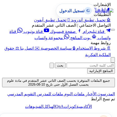
الإشعارات
🔔
إدارة الإشعارات
G
تسجيل الدخول
التطبيقات
🤖
تحميل تطبيق أندرويد

تحميل تطبيق آيفون
التواصل الاجتماعي | الصف الثاني عشر المتقدم
قناة تيليجرام
صفحة فيسبوك
قناة يوتيوب
قناة
واتساب
بوت المناهج
مجموعة واتساب
روابط مهمة
📄
شروط الاستخدام
🔒
سياسة الخصوصية
✉️
اتصل بنا
⚖️
حقوق
الملكية الفكرية
بحث
المناهج الإماراتية
جميع الملفات المتوفرة بحسب الصف الثاني عشر المتقدم في مادة علوم
بحسب الفصل الأول حتى تاريخ 10-08-2026
المدرسون
الأخبار
ملفات اليوم
ملفات للمدرس
التقويم المدرسي
تم نسخ الرابط
QnA
الأكاديمية
كويزات
الهياكل
الفيديوهات