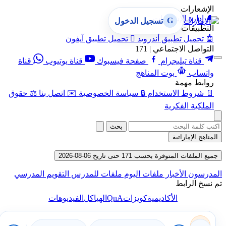
الإشعارات
🔔
إدارة الإشعارات
G
تسجيل الدخول
التطبيقات
🤖
تحميل تطبيق أندرويد

تحميل تطبيق آيفون
التواصل الاجتماعي | 171
قناة تيليجرام
صفحة فيسبوك
قناة يوتيوب
قناة
واتساب
بوت المناهج
روابط مهمة
📄
شروط الاستخدام
🔒
سياسة الخصوصية
✉️
اتصل بنا
⚖️
حقوق
الملكية الفكرية
بحث
المناهج الإماراتية
جميع الملفات المتوفرة بحسب 171 حتى تاريخ 06-08-2026
المدرسون
الأخبار
ملفات اليوم
ملفات للمدرس
التقويم المدرسي
تم نسخ الرابط
QnA
الأكاديمية
كويزات
الهياكل
الفيديوهات