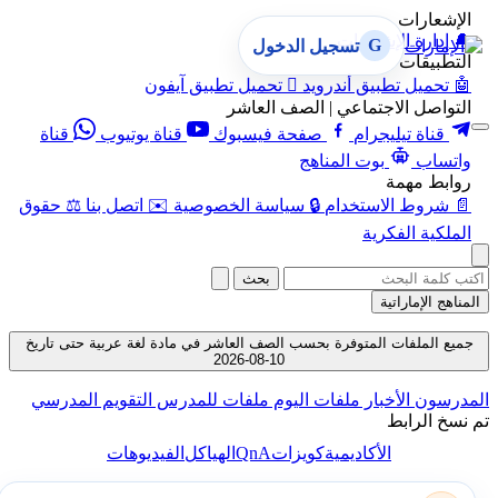
الإشعارات
🔔
إدارة الإشعارات
G
تسجيل الدخول
التطبيقات
🤖
تحميل تطبيق أندرويد

تحميل تطبيق آيفون
التواصل الاجتماعي | الصف العاشر
قناة تيليجرام
صفحة فيسبوك
قناة يوتيوب
قناة
واتساب
بوت المناهج
روابط مهمة
📄
شروط الاستخدام
🔒
سياسة الخصوصية
✉️
اتصل بنا
⚖️
حقوق
الملكية الفكرية
بحث
المناهج الإماراتية
جميع الملفات المتوفرة بحسب الصف العاشر في مادة لغة عربية حتى تاريخ
10-08-2026
المدرسون
الأخبار
ملفات اليوم
ملفات للمدرس
التقويم المدرسي
تم نسخ الرابط
QnA
الأكاديمية
كويزات
الهياكل
الفيديوهات