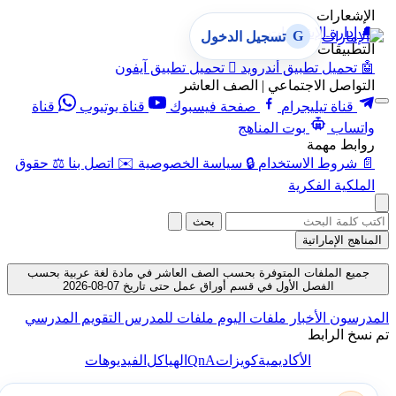
الإشعارات
🔔
إدارة الإشعارات
G
تسجيل الدخول
التطبيقات
🤖
تحميل تطبيق أندرويد

تحميل تطبيق آيفون
التواصل الاجتماعي | الصف العاشر
قناة تيليجرام
صفحة فيسبوك
قناة يوتيوب
قناة
واتساب
بوت المناهج
روابط مهمة
📄
شروط الاستخدام
🔒
سياسة الخصوصية
✉️
اتصل بنا
⚖️
حقوق
الملكية الفكرية
بحث
المناهج الإماراتية
جميع الملفات المتوفرة بحسب الصف العاشر في مادة لغة عربية بحسب
الفصل الأول في قسم أوراق عمل حتى تاريخ 07-08-2026
المدرسون
الأخبار
ملفات اليوم
ملفات للمدرس
التقويم المدرسي
تم نسخ الرابط
QnA
الأكاديمية
كويزات
الهياكل
الفيديوهات