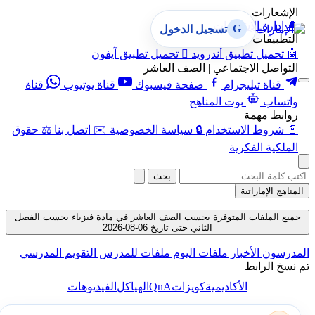
الإشعارات
🔔
إدارة الإشعارات
G
تسجيل الدخول
التطبيقات
🤖
تحميل تطبيق أندرويد

تحميل تطبيق آيفون
التواصل الاجتماعي | الصف العاشر
قناة تيليجرام
صفحة فيسبوك
قناة يوتيوب
قناة
واتساب
بوت المناهج
روابط مهمة
📄
شروط الاستخدام
🔒
سياسة الخصوصية
✉️
اتصل بنا
⚖️
حقوق
الملكية الفكرية
بحث
المناهج الإماراتية
جميع الملفات المتوفرة بحسب الصف العاشر في مادة فيزياء بحسب الفصل
الثاني حتى تاريخ 06-08-2026
المدرسون
الأخبار
ملفات اليوم
ملفات للمدرس
التقويم المدرسي
تم نسخ الرابط
QnA
الأكاديمية
كويزات
الهياكل
الفيديوهات