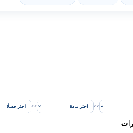
>>
>>