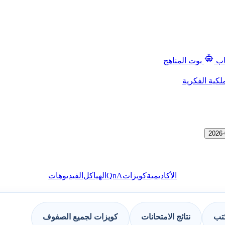
اب
بوت المناهج
لكية الفكرية
QnA
الأكاديمية
كويزات
الهياكل
الفيديوهات
كتب
نتائج الامتحانات
كويزات لجميع الصفوف