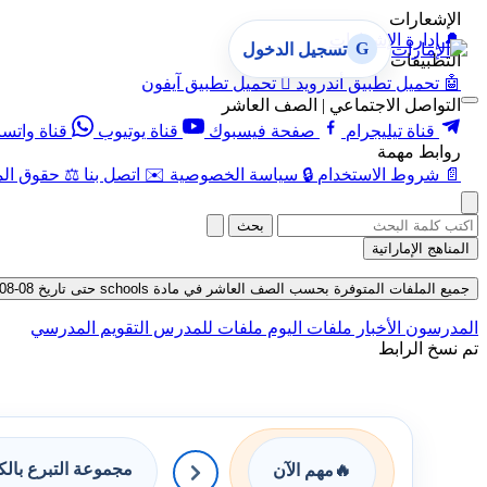
الإشعارات
🔔
إدارة الإشعارات
G
تسجيل الدخول
التطبيقات
🤖
تحميل تطبيق أندرويد

تحميل تطبيق آيفون
التواصل الاجتماعي | الصف العاشر
قناة تيليجرام
صفحة فيسبوك
قناة يوتيوب
قناة واتس
روابط مهمة
📄
شروط الاستخدام
🔒
سياسة الخصوصية
✉️
اتصل بنا
⚖️
حقوق الم
بحث
المناهج الإماراتية
جميع الملفات المتوفرة بحسب الصف العاشر في مادة schools حتى تاريخ 08-08-2026
المدرسون
الأخبار
ملفات اليوم
ملفات للمدرس
التقويم المدرسي
تم نسخ الرابط
مجموعة التبرع بال
🔥
مهم الآن