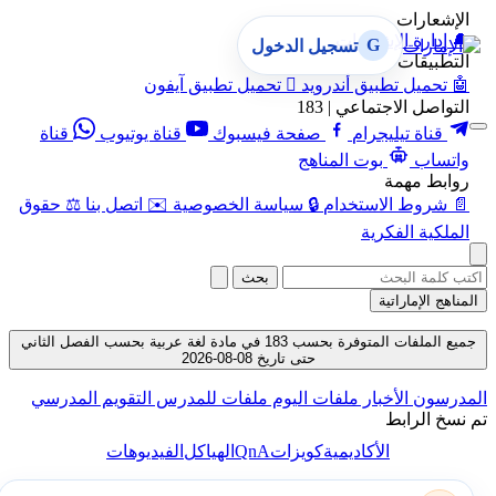
الإشعارات
🔔
إدارة الإشعارات
G
تسجيل الدخول
التطبيقات
🤖
تحميل تطبيق أندرويد

تحميل تطبيق آيفون
التواصل الاجتماعي | 183
قناة تيليجرام
صفحة فيسبوك
قناة يوتيوب
قناة
واتساب
بوت المناهج
روابط مهمة
📄
شروط الاستخدام
🔒
سياسة الخصوصية
✉️
اتصل بنا
⚖️
حقوق
الملكية الفكرية
بحث
المناهج الإماراتية
جميع الملفات المتوفرة بحسب 183 في مادة لغة عربية بحسب الفصل الثاني
حتى تاريخ 08-08-2026
المدرسون
الأخبار
ملفات اليوم
ملفات للمدرس
التقويم المدرسي
تم نسخ الرابط
QnA
الأكاديمية
كويزات
الهياكل
الفيديوهات