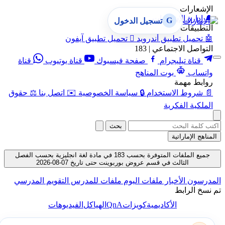
الإشعارات
🔔
إدارة الإشعارات
G
تسجيل الدخول
التطبيقات
🤖
تحميل تطبيق أندرويد

تحميل تطبيق آيفون
التواصل الاجتماعي | 183
قناة تيليجرام
صفحة فيسبوك
قناة يوتيوب
قناة
واتساب
بوت المناهج
روابط مهمة
📄
شروط الاستخدام
🔒
سياسة الخصوصية
✉️
اتصل بنا
⚖️
حقوق
الملكية الفكرية
بحث
المناهج الإماراتية
جميع الملفات المتوفرة بحسب 183 في مادة لغة انجليزية بحسب الفصل
الثالث في قسم عروض بوربوينت حتى تاريخ 07-08-2026
المدرسون
الأخبار
ملفات اليوم
ملفات للمدرس
التقويم المدرسي
تم نسخ الرابط
QnA
الأكاديمية
كويزات
الهياكل
الفيديوهات