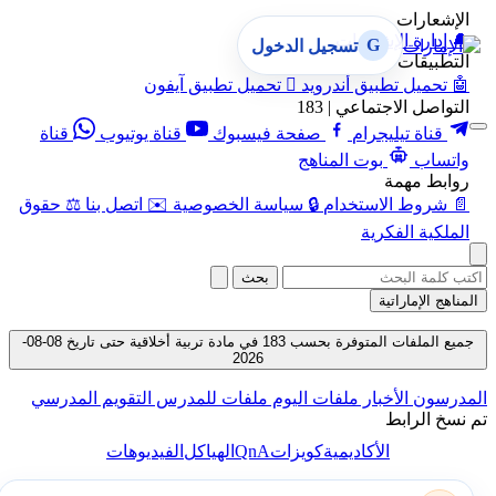
الإشعارات
🔔
إدارة الإشعارات
G
تسجيل الدخول
التطبيقات
🤖
تحميل تطبيق أندرويد

تحميل تطبيق آيفون
التواصل الاجتماعي | 183
قناة تيليجرام
صفحة فيسبوك
قناة يوتيوب
قناة
واتساب
بوت المناهج
روابط مهمة
📄
شروط الاستخدام
🔒
سياسة الخصوصية
✉️
اتصل بنا
⚖️
حقوق
الملكية الفكرية
بحث
المناهج الإماراتية
جميع الملفات المتوفرة بحسب 183 في مادة تربية أخلاقية حتى تاريخ 08-08-
2026
المدرسون
الأخبار
ملفات اليوم
ملفات للمدرس
التقويم المدرسي
تم نسخ الرابط
QnA
الأكاديمية
كويزات
الهياكل
الفيديوهات