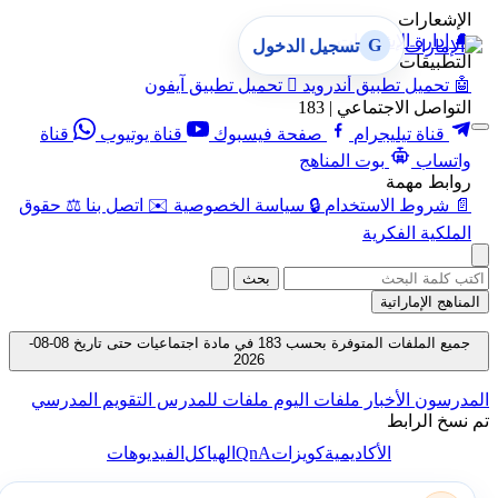
الإشعارات
🔔
إدارة الإشعارات
G
تسجيل الدخول
التطبيقات
🤖
تحميل تطبيق أندرويد

تحميل تطبيق آيفون
التواصل الاجتماعي | 183
قناة تيليجرام
صفحة فيسبوك
قناة يوتيوب
قناة
واتساب
بوت المناهج
روابط مهمة
📄
شروط الاستخدام
🔒
سياسة الخصوصية
✉️
اتصل بنا
⚖️
حقوق
الملكية الفكرية
بحث
المناهج الإماراتية
جميع الملفات المتوفرة بحسب 183 في مادة اجتماعيات حتى تاريخ 08-08-
2026
المدرسون
الأخبار
ملفات اليوم
ملفات للمدرس
التقويم المدرسي
تم نسخ الرابط
QnA
الأكاديمية
كويزات
الهياكل
الفيديوهات