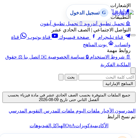
الإشعارات
🔔
إدارة الإشعارات
G
تسجيل الدخول
التطبيقات
🤖
تحميل تطبيق أندرويد

تحميل تطبيق آيفون
التواصل الاجتماعي | الصف الحادي عشر
قناة تيليجرام
صفحة فيسبوك
قناة يوتيوب
قناة
واتساب
بوت المناهج
روابط مهمة
📄
شروط الاستخدام
🔒
سياسة الخصوصية
✉️
اتصل بنا
⚖️
حقوق
الملكية الفكرية
بحث
المناهج الإماراتية
جميع الملفات المتوفرة بحسب الصف الحادي عشر في مادة فيزياء بحسب
الفصل الثاني حتى تاريخ 09-08-2026
المدرسون
الأخبار
ملفات اليوم
ملفات للمدرس
التقويم المدرسي
تم نسخ الرابط
QnA
الأكاديمية
كويزات
الهياكل
الفيديوهات