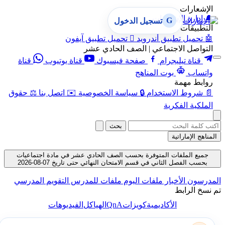
الإشعارات
🔔
إدارة الإشعارات
G
تسجيل الدخول
التطبيقات
🤖
تحميل تطبيق أندرويد

تحميل تطبيق آيفون
التواصل الاجتماعي | الصف الحادي عشر
قناة تيليجرام
صفحة فيسبوك
قناة يوتيوب
قناة
واتساب
بوت المناهج
روابط مهمة
📄
شروط الاستخدام
🔒
سياسة الخصوصية
✉️
اتصل بنا
⚖️
حقوق
الملكية الفكرية
بحث
المناهج الإماراتية
جميع الملفات المتوفرة بحسب الصف الحادي عشر في مادة اجتماعيات
بحسب الفصل الثاني في قسم الامتحان النهائي حتى تاريخ 07-08-2026
المدرسون
الأخبار
ملفات اليوم
ملفات للمدرس
التقويم المدرسي
تم نسخ الرابط
QnA
الأكاديمية
كويزات
الهياكل
الفيديوهات