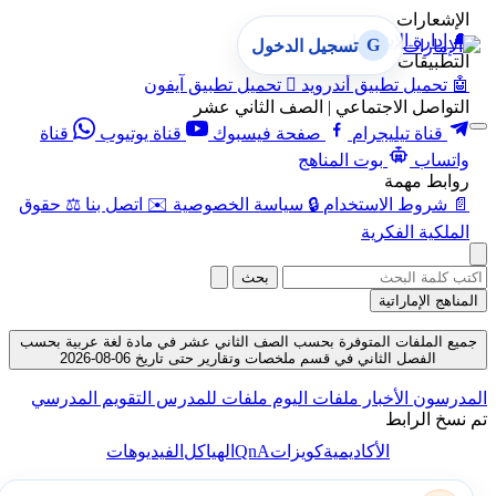
الإشعارات
🔔
إدارة الإشعارات
G
تسجيل الدخول
التطبيقات
🤖
تحميل تطبيق أندرويد

تحميل تطبيق آيفون
التواصل الاجتماعي | الصف الثاني عشر
قناة تيليجرام
صفحة فيسبوك
قناة يوتيوب
قناة
واتساب
بوت المناهج
روابط مهمة
📄
شروط الاستخدام
🔒
سياسة الخصوصية
✉️
اتصل بنا
⚖️
حقوق
الملكية الفكرية
بحث
المناهج الإماراتية
جميع الملفات المتوفرة بحسب الصف الثاني عشر في مادة لغة عربية بحسب
الفصل الثاني في قسم ملخصات وتقارير حتى تاريخ 06-08-2026
المدرسون
الأخبار
ملفات اليوم
ملفات للمدرس
التقويم المدرسي
تم نسخ الرابط
QnA
الأكاديمية
كويزات
الهياكل
الفيديوهات