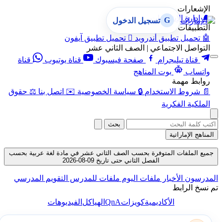
الإشعارات
🔔
إدارة الإشعارات
G
تسجيل الدخول
التطبيقات
🤖
تحميل تطبيق أندرويد

تحميل تطبيق آيفون
التواصل الاجتماعي | الصف الثاني عشر
قناة تيليجرام
صفحة فيسبوك
قناة يوتيوب
قناة
واتساب
بوت المناهج
روابط مهمة
📄
شروط الاستخدام
🔒
سياسة الخصوصية
✉️
اتصل بنا
⚖️
حقوق
الملكية الفكرية
بحث
المناهج الإماراتية
جميع الملفات المتوفرة بحسب الصف الثاني عشر في مادة لغة عربية بحسب
الفصل الثاني حتى تاريخ 09-08-2026
المدرسون
الأخبار
ملفات اليوم
ملفات للمدرس
التقويم المدرسي
تم نسخ الرابط
QnA
الأكاديمية
كويزات
الهياكل
الفيديوهات