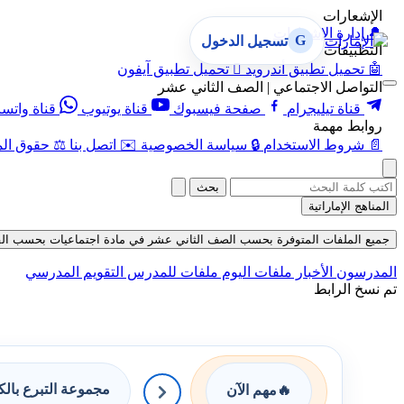
الإشعارات
🔔
إدارة الإشعارات
G
تسجيل الدخول
التطبيقات
🤖
تحميل تطبيق أندرويد

تحميل تطبيق آيفون
التواصل الاجتماعي | الصف الثاني عشر
قناة تيليجرام
صفحة فيسبوك
قناة يوتيوب
قناة واتس
روابط مهمة
📄
شروط الاستخدام
🔒
سياسة الخصوصية
✉️
اتصل بنا
⚖️
حقوق الم
بحث
المناهج الإماراتية
جميع الملفات المتوفرة بحسب الصف الثاني عشر في مادة اجتماعيات بحسب الفصل الثاني
المدرسون
الأخبار
ملفات اليوم
ملفات للمدرس
التقويم المدرسي
تم نسخ الرابط
مجموعة التبرع بال
🔥
مهم الآن