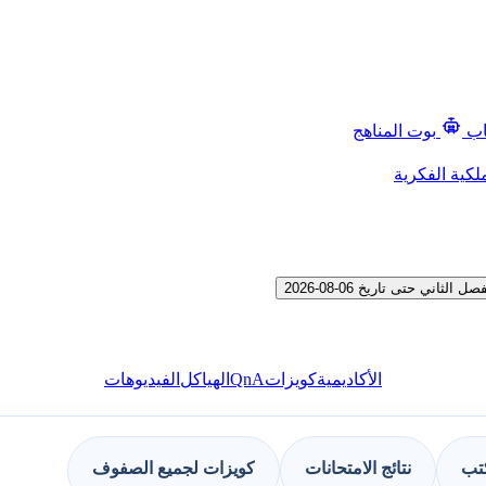
اب
بوت المناهج
لكية الفكرية
 حتى تاريخ 06-08-2026
QnA
الأكاديمية
كويزات
الهياكل
الفيديوهات
كتب
نتائج الامتحانات
كويزات لجميع الصفوف