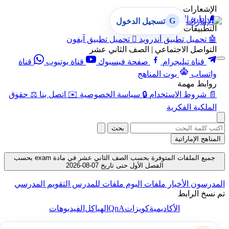
الإشعارات
🔔
إدارة الإشعارات
G
تسجيل الدخول
التطبيقات
🤖
تحميل تطبيق أندرويد

تحميل تطبيق آيفون
التواصل الاجتماعي | الصف الثاني عشر
قناة تيليجرام
صفحة فيسبوك
قناة يوتيوب
قناة
واتساب
بوت المناهج
روابط مهمة
📄
شروط الاستخدام
🔒
سياسة الخصوصية
✉️
اتصل بنا
⚖️
حقوق
الملكية الفكرية
بحث
المناهج الإماراتية
جميع الملفات المتوفرة بحسب الصف الثاني عشر في مادة exam بحسب
الفصل الأول حتى تاريخ 07-08-2026
المدرسون
الأخبار
ملفات اليوم
ملفات للمدرس
التقويم المدرسي
تم نسخ الرابط
QnA
الأكاديمية
كويزات
الهياكل
الفيديوهات